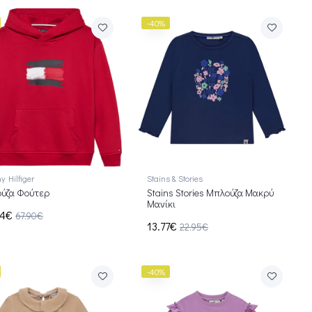
-40%
 Hilfiger
Stains & Stories
ύζα Φούτερ
Stains Stories Μπλούζα Μακρύ
Μανίκι
74€
67.90€
13.77€
22.95€
-40%