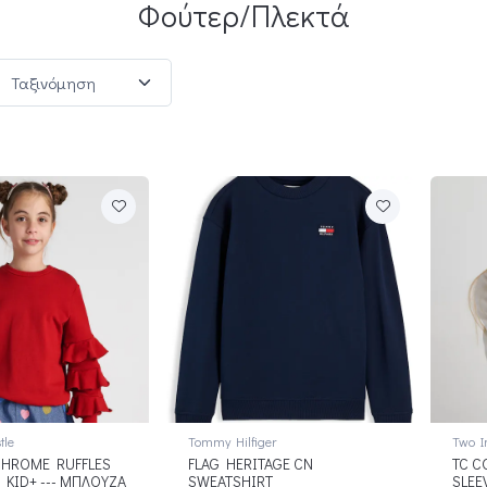
Φούτερ/Πλεκτά
tle
Tommy Hilfiger
Two I
HROME RUFFLES
FLAG HERITAGE CN
TC C
 KID+ --- ΜΠΛΟΥΖΑ
SWEATSHIRT
SLEE