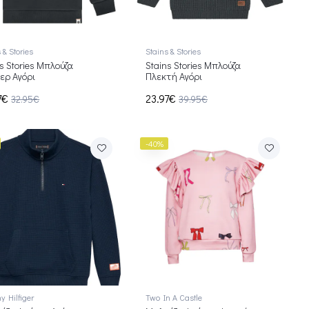
 & Stories
Stains & Stories
s Stories Μπλούζα
Stains Stories Μπλούζα
ερ Αγόρι
Πλεκτή Αγόρι
7€
23.97€
32.95€
39.95€
-40%
 Hilfiger
Two In A Castle