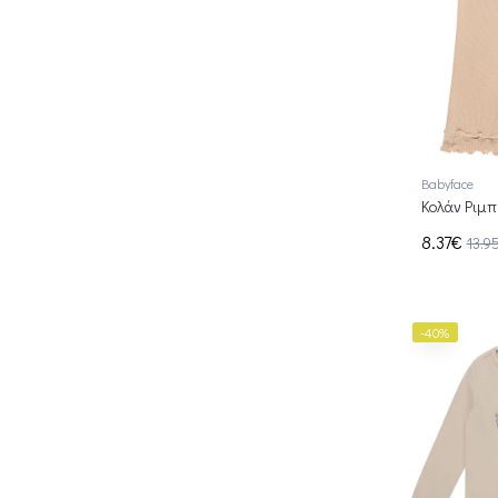
Babyface
Κολάν Ριμπ
8.37€
13.9
-40%