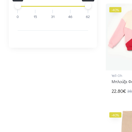
Two In A Castle
-40%
Yell-Oh
0
15
31
46
62
Yell-Oh
Μπλούζα Φ
22.80€
38
-40%