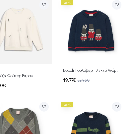
-40%
Boboli Πουλόβερ Πλεκτό Αγόρι
ύζα Φούτερ Εκρού
19.77€
32.95€
00€
-40%