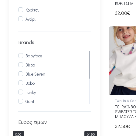
Πορτοκαλί
ΚΟΡΙΤΣΙ Μ
Κορίτσι
Κίτρινο
32.00€
Αγόρι
Μπλε
Κόκκινο
Μωβ
Brands
Babyface
Birba
Blue Seven
Boboli
Funky
Two In A Cas
Gant
TC RAINBO
Stains & Stories
SWEATER TO
ΜΠΛΟΥΖΑ Κ
Tom Tailor
Ευρος τιμων
32.50€
Tommy Hilfiger
0.00
61.90