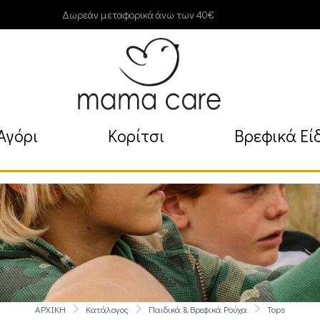
Δωρεάν μεταφορικά άνω των 40€
Αγόρι
Κορίτσι
Βρεφικά Εί
ΑΡΧΙΚΗ
Κατάλογος
Παιδικά & Βρεφικά Ρούχα
Tops