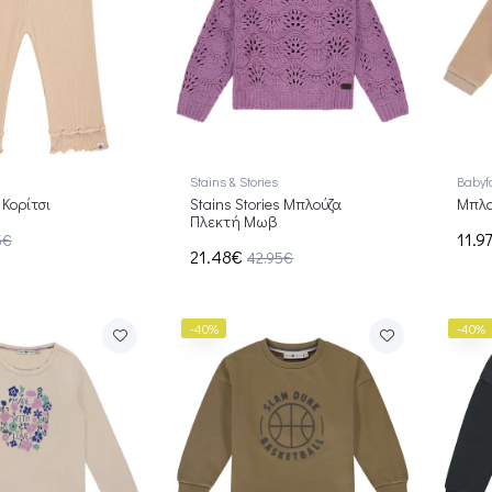
Stains & Stories
Babyf
 Κορίτσι
Stains Stories Μπλούζα
Μπλο
Πλεκτή Μωβ
11.9
5€
21.48€
42.95€
-40%
-40%