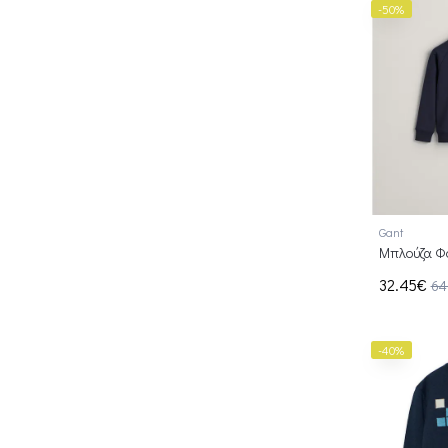
-50%
Gant
Μπλούζα Φο
32.45€
64
-40%