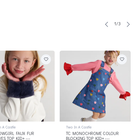
1/3
n A Castle
Two In A Castle
OWGIRL FAUX FUR
TC MONOCHROME COLOUR
VES TOP KID+ ---
BLOCKING TOP KID+ ---