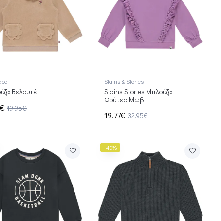
ace
Stains & Stories
ύζα Βελουτέ
Stains Stories Μπλούζα
Φούτερ Μωβ
7€
19.95€
19.77€
32.95€
-40%