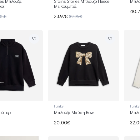
ies Μπλούζα
Stains Stories Μπλούζα Fleece
Μπλο
ρι
Με Κουμπιά
40.
23.97€
95€
39.95€
Funky
Funky
ούτερ
Μπλούζα Μαύρη Bow
Μπλο
20.00€
32.