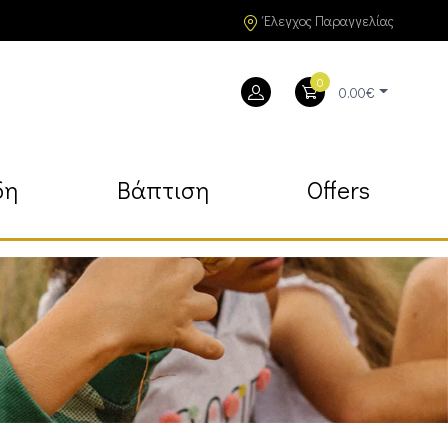
Έλεγχος Παραγγελίας
0
0.00€
δη
Βάπτιση
Offers