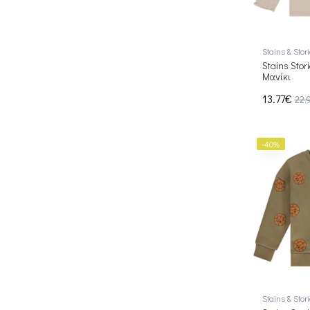
Stains & Stor
Stains Sto
Μανίκι
13.77€
22.
-40%
Stains & Stor