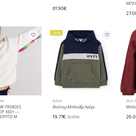
ΜΠΛΟ
61.90€
27.
-40%
tle
Boboli
Blue 
W FRINGES
Φούτερ Μπλούζα Αγόρι
Μπλο
P KID+ ---
19.77€
26.
ΟΡΙΤΣΙ Μ
32.95€