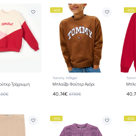
-40%
-40%
Tommy Hilfiger
Tommy
ούτερ Τρίχρωμη
Μπλούζα Φούτερ Αγόρι
Μπλο
40.74€
40.
.00€
67.90€
-50%
-40%