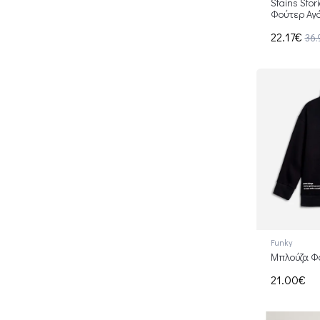
Stains Stor
Φούτερ Αγό
22.17€
36.
Funky
Μπλούζα Φ
21.00€