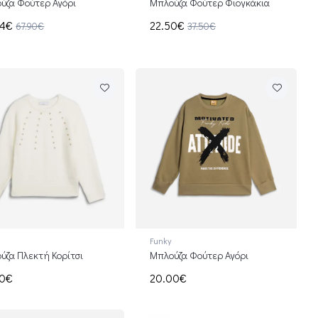
ύζα Φούτερ Αγόρι
Μπλούζα Φούτερ Φιογκάκια
74€
22.50€
67.90€
37.50€
Funky
ύζα Πλεκτή Κορίτσι
Μπλούζα Φούτερ Αγόρι
00€
20.00€