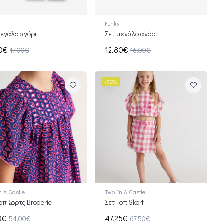
Funky
μεγάλο αγόρι
Σετ μεγάλο αγόρι
60€
12.80€
17.00€
16.00€
-30%
n A Castle
Two In A Castle
οπ Σορτς Broderie
Σετ Τοπ Skort
0€
47.25€
54.00€
67.50€