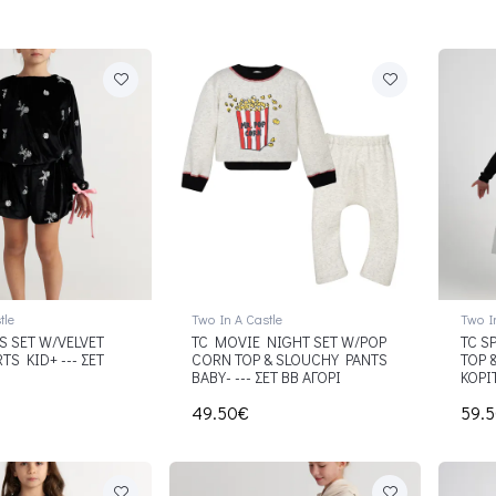
tle
Two In A Castle
Two I
S SET W/VELVET
TC MOVIE NIGHT SET W/POP
TC S
TS KID+ --- ΣΕΤ
CORN TOP & SLOUCHY PANTS
TOP 
Ν
BABY- --- ΣΕΤ ΒΒ ΑΓΟΡΙ
ΚΟΡΙ
49.50€
59.