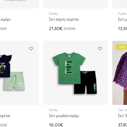
Funky
Funky
 αγόρι
Σετ σόρτς κορίτσι
Σετ 
21.60€
13.
.00€
27.00€
-30%
Funky
Two I
ορίτσι
Σετ μεγάλο αγόρι
Σετ Τ
16.00€
37.8
.00€