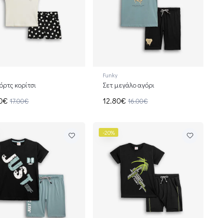
Funky
όρτς κορίτσι
Σετ μεγάλο αγόρι
60€
12.80€
17.00€
16.00€
-20%