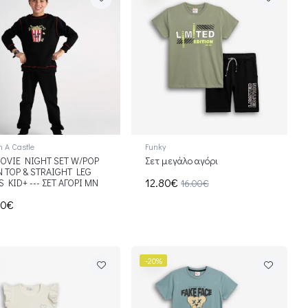
n A Castle
Funky
OVIE NIGHT SET W/POP
Σετ μεγάλο αγόρι
 TOP & STRAIGHT LEG
12.80€
S KID+ --- ΣΕΤ ΑΓΟΡΙ ΜΝ
16.00€
50€
-20%