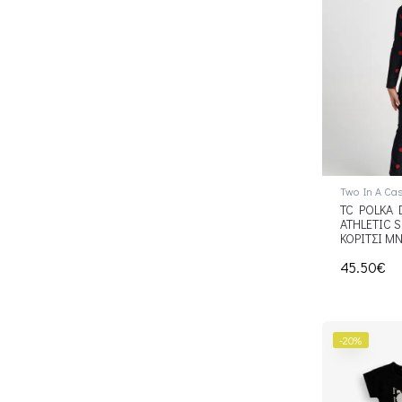
Two In A Cas
TC POLKA 
ATHLETIC S
ΚΟΡΙΤΣΙ Μ
45.50€
-20%