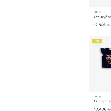
Funky
Σετ μεγάλο
12.80€
16
-20%
Funky
Σετ σoρτς κ
10.40€
13