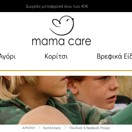
Δωρεάν μεταφορικά άνω των 40€
Αγόρι
Κορίτσι
Βρεφικά Εί
ΑΡΧΙΚΗ
Κατάλογος
Παιδικά & Βρεφικά Ρούχα