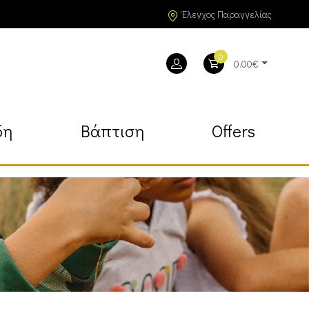
Έλεγχος Παραγγελίας
0
0.00€
δη
Βάπτιση
Offers