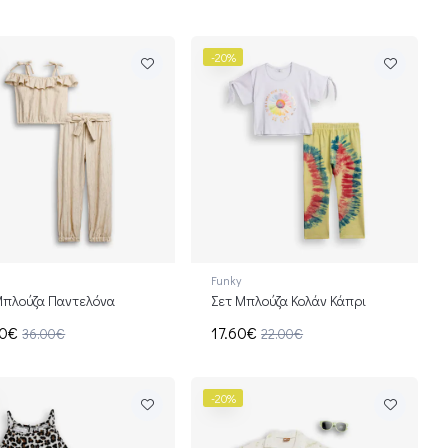
-20%
Funky
Μπλούζα Παντελόνα
Σετ Μπλούζα Κολάν Κάπρι
80€
17.60€
36.00€
22.00€
-20%