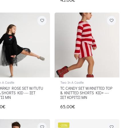
n A Castle
Two In A Castle
PARKLY ROSE SET W/TUTU
TC CANDY SET W/KNITTED TOP
& SHORTS KID --- ΣΕΤ
& KNITTED SHORTS KID+ ---
ΤΣΙ ΜΝ
ΣΕΤ ΚΟΡΙΤΣΙ ΜΝ
50€
65.00€
-20%