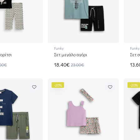
Funky
Funky
ορίτσι
Σετ μεγάλο αγόρι
Σετ σ
18.40€
13.
.00€
23.00€
-20%
-20%