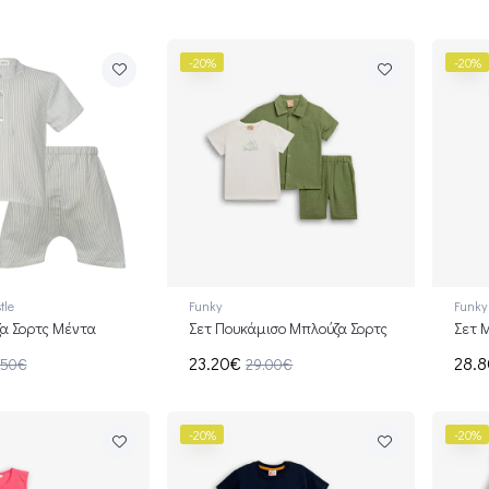
-20%
-20%
tle
Funky
Funky
α Σορτς Μέντα
Σετ Πουκάμισο Μπλούζα Σορτς
Σετ 
23.20€
28.
.50€
29.00€
-20%
-20%