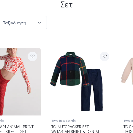
Σετ
tle
Two In A Castle
Two I
FARI ANIMAL PRINT
TC NUTCRACKER SET
TC C
ET KID+ --- ΣΕΤ
W/TARTAN SHIRT & DENIM
LEGG