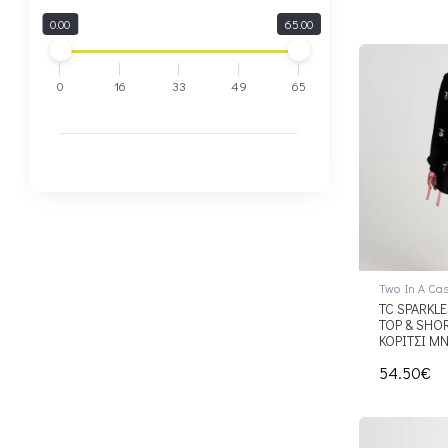
0.00
65.00
0
16
33
49
65
Two In A Cas
TC SPARKLE
TOP & SHOR
ΚΟΡΙΤΣΙ Μ
54.50€