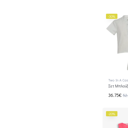
-30%
Two In A Cas
Σετ Μπλούζ
36.75€
52
-20%