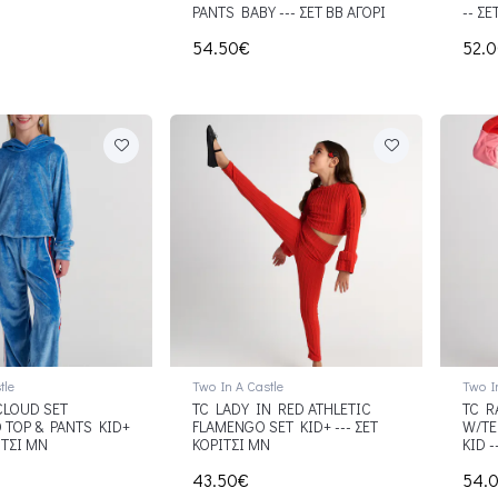
Ν
PANTS BABY --- ΣΕΤ ΒΒ ΑΓΟΡΙ
-- ΣΕ
54.50€
52.
tle
Two In A Castle
Two I
CLOUD SET
TC LADY IN RED ATHLETIC
TC R
TOP & PANTS KID+
FLAMENGO SET KID+ --- ΣΕΤ
W/TE
ΙΤΣΙ ΜΝ
ΚΟΡΙΤΣΙ ΜΝ
KID -
43.50€
54.