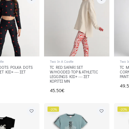
tle
Two In A Castle
Two I
DOTS POLKA DOTS
TC RED SAFARI SET
TC M
ET KID+ --- ΣΕΤ
W/HOODED TOP & ATHLETIC
CORN
Ν
LEGGINGS KID+ --- ΣΕΤ
PANT
ΚΟΡΙΤΣΙ ΜΝ
49.
45.50€
-20%
-20%