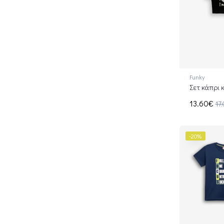
Funky
Σετ κάπρι κ
13.60€
17
-20%