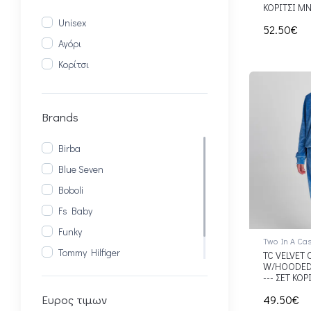
Κόκκινο
ΚΟΡΙΤΣΙ Μ
Unisex
Κίτρινο
52.50€
Αγόρι
Μπεζ
Κορίτσι
Multi
Πορτοκαλί
Μωβ
Brands
Birba
Blue Seven
Boboli
Fs Baby
Funky
Two In A Cas
Tommy Hilfiger
TC VELVET 
W/HOODED 
Two In A Castle
--- ΣΕΤ ΚΟΡ
Ευρος τιμων
49.50€