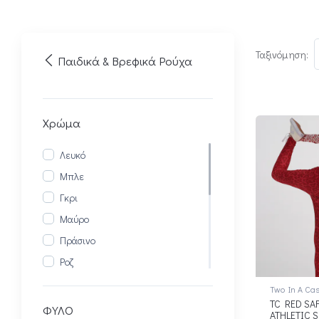
Ταξινόμηση:
Παιδικά & Βρεφικά Ρούχα
Χρώμα
Λευκό
Μπλε
Γκρι
Μαύρο
Πράσινο
Ροζ
Εκρού
Two In A Cas
TC RED SA
Καφέ
ΦΥΛΟ
ATHLETIC S