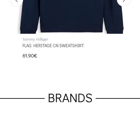
Tommy Hilfiger
Two I
S KID
FLAG HERITAGE CN SWEATSHIRT
TC R
--- Σ
61.90€
52.
BRANDS