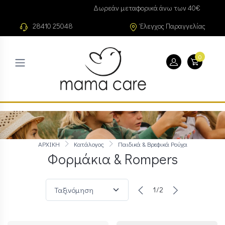
Δωρεάν μεταφορικά άνω των 40€
28410 25048
Έλεγχος Παραγγελίας
0
ΑΡΧΙΚΗ
Κατάλογος
Παιδικά & Βρεφικά Ρούχα
Φορμάκια & Rompers
1/2