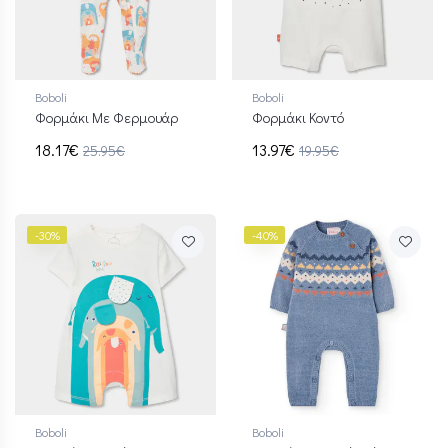
Boboli
Boboli
Φορμάκι Με Φερμουάρ
Φορμάκι Κοντό
18.17€
13.97€
25.95€
19.95€
-30%
-40%
Boboli
Boboli