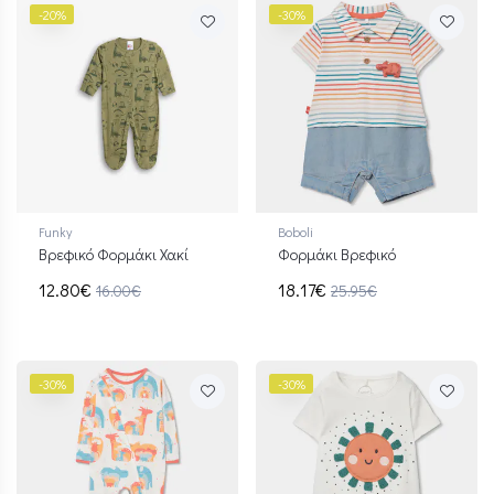
-20%
-30%
Funky
Boboli
Βρεφικό Φορμάκι Χακί
Φορμάκι Βρεφικό
12.80€
18.17€
16.00€
25.95€
-30%
-30%