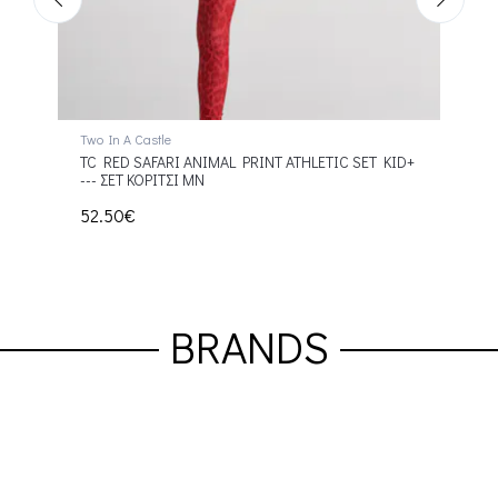
Two In A Castle
Two I
 KID+
TC RED SAFARI ANIMAL PRINT ATHLETIC SET KID+
TC N
--- ΣΕΤ ΚΟΡΙΤΣΙ ΜΝ
PANT
52.50€
54.
BRANDS