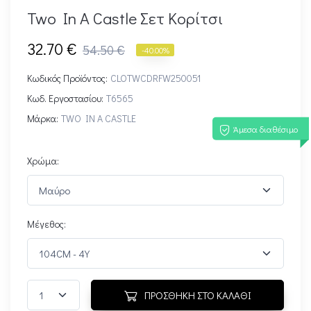
Two In A Castle Σετ Κορίτσι
32.70 €
54.50 €
-40.00%
Κωδικός Προϊόντος:
CLOTWCDRFW250051
Κωδ. Εργοστασίου:
T6565
Μάρκα:
TWO IN A CASTLE
Άμεσα διαθέσιμο
Χρώμα:
Μέγεθος:
ΠΡΟΣΘΗΚΗ ΣΤΟ ΚΑΛΑΘΙ