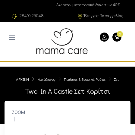
Δωρεάν μεταφορικά άνω των 40€
28410 25048
Έλεγχος Παραγγελίας
0
ΑΡΧΙΚΗ
Κατάλογος
Παιδικά & Βρεφικά Ρούχα
Σετ
Two In A Castle Σετ Κορίτσι
ZOOM